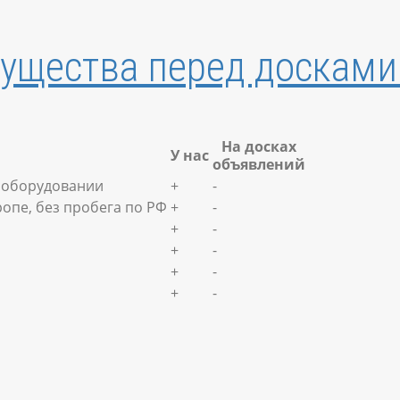
ущества перед досками
На досках
У нас
объявлений
м оборудовании
+
-
опе, без пробега по РФ
+
-
+
-
+
-
+
-
+
-